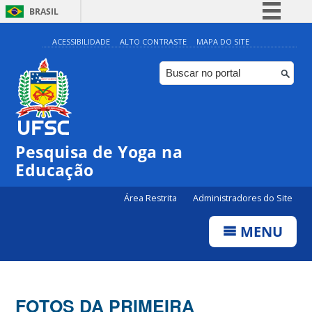
BRASIL
Simplifique!
ACESSIBILIDADE
ALTO CONTRASTE
MAPA DO SITE
Comunica BR
Participe
Acesso à informação
Legislação
Pesquisa de Yoga na
Canais
Educação
Área Restrita
Administradores do Site
MENU
FOTOS DA PRIMEIRA