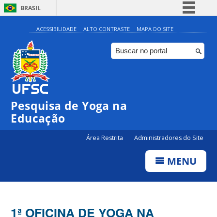
BRASIL
Simplifique!
ACESSIBILIDADE
ALTO CONTRASTE
MAPA DO SITE
Comunica BR
Participe
Acesso à informação
Legislação
Pesquisa de Yoga na
Canais
Educação
Área Restrita
Administradores do Site
MENU
1ª OFICINA DE YOGA NA