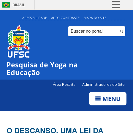
BRASIL
Simplifique!
ACESSIBILIDADE
ALTO CONTRASTE
MAPA DO SITE
Comunica BR
Participe
Acesso à informação
Legislação
Pesquisa de Yoga na
Canais
Educação
Área Restrita
Administradores do Site
MENU
O DESCANSO, UMA LEI DA