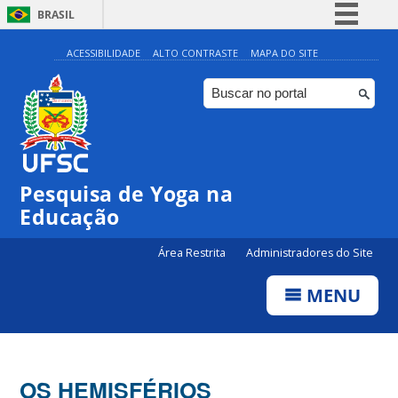
BRASIL
Simplifique!
ACESSIBILIDADE
ALTO CONTRASTE
MAPA DO SITE
Comunica BR
Participe
Acesso à informação
Legislação
Pesquisa de Yoga na
Canais
Educação
Área Restrita
Administradores do Site
MENU
OS HEMISFÉRIOS