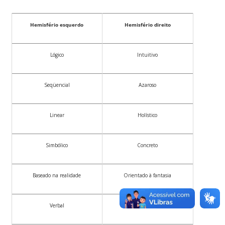
Hemisfério esquerdo
Hemisfério direito
Lógico
Intuitivo
Seqüencial
Azaroso
Linear
Holístico
Simbólico
Concreto
Baseado na realidade
Orientado à fantasia
Verbal
Não-verbal