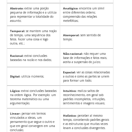
Abstrato:
extrai uma porção
Analógico:
encontra um símil
pequena de informação e a utiliza
entre diferentes ordens;
para representar a totalidade do
compreensão das relações
assunto;
metefóficas;
Temporal:
se mantem uma noção
de tempo, uma seqüência dos
Atemporal:
sem sentido de
fatos. Fazer uma coisa e logo
tempo;
outra, etc.;
Não-racional:
não requer uma
Racional:
extrai conclusões
base de informações e fatos reais;
baseadas na razão e nos dados;
aceita a suspensão do juízo;
Espacial:
ver as coisas relacionadas
Digital:
utiliza números;
a outras e como as partes se unem
para formar um todo;
Lógico:
extrai conclusões baseadas
Intuitivo:
realiza saltos de
na ordem lógica. Por exemplo: um
reconhecimento, em geral sob
teorema matemático ou uma
padrões incompletos, intuições,
argumentação;
sentimentos e imagens visuais;
Linear:
pensar em termos
Holístico:
perceber al mesmo
vinculados a ideias, um
tempo, concebendo padrões gerais
pensamento que segue o outro e
e as estruturas que muitas vezes
que em geral convergem em uma
levam a conclusões divergentes.
conclusão;