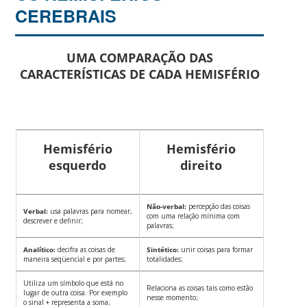
CEREBRAIS
UMA COMPARAÇÃO DAS
CARACTERÍSTICAS DE CADA HEMISFÉRIO
Hemisfério
Hemisfério
esquerdo
direito
Não-verbal:
percepção das coisas
Verbal:
usa palavras para nomear,
com uma relação mínima com
descrever e definir;
palavras;
Analítico:
decifra as coisas de
Sintético:
unir coisas para formar
maneira seqüencial e por partes;
totalidades;
Utiliza um símbolo que está no
Relaciona as coisas tais como estão
lugar de outra coisa. Por exemplo
nesse momento;
o sinal + representa a soma;