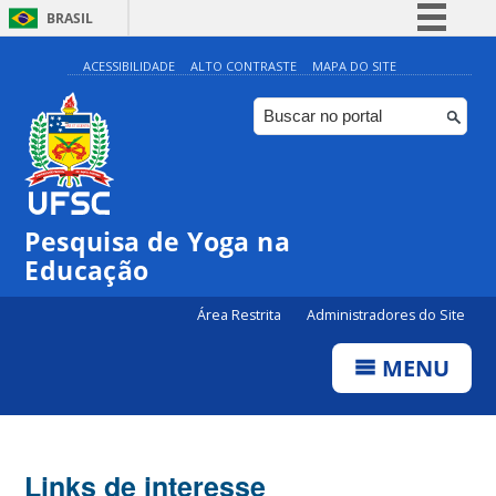
BRASIL
Simplifique!
ACESSIBILIDADE
ALTO CONTRASTE
MAPA DO SITE
Comunica BR
Participe
Acesso à informação
Legislação
Pesquisa de Yoga na
Canais
Educação
Área Restrita
Administradores do Site
MENU
Links de interesse