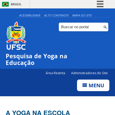
BRASIL
Simplifique!
ACESSIBILIDADE
ALTO CONTRASTE
MAPA DO SITE
Comunica BR
Participe
Acesso à informação
Legislação
Pesquisa de Yoga na
Canais
Educação
Área Restrita
Administradores do Site
MENU
A YOGA NA ESCOLA