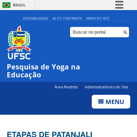
BRASIL
Simplifique!
ACESSIBILIDADE
ALTO CONTRASTE
MAPA DO SITE
Comunica BR
Participe
Acesso à informação
Legislação
Pesquisa de Yoga na
Canais
Educação
Área Restrita
Administradores do Site
MENU
ETAPAS DE PATANJALI