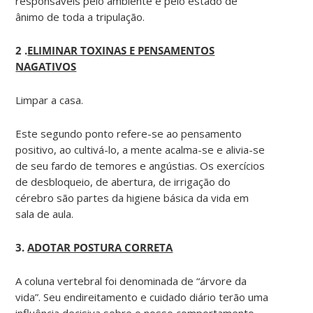
responsáveis pelo ambiente e pelo estado de
ânimo de toda a tripulação.
2 .
ELIMINAR TOXINAS E PENSAMENTOS
NAGATIVOS
Limpar a casa.
Este segundo ponto refere-se ao pensamento
positivo, ao cultivá-lo, a mente acalma-se e alivia-se
de seu fardo de temores e angústias. Os exercícios
de desbloqueio, de abertura, de irrigação do
cérebro são partes da higiene básica da vida em
sala de aula.
3.
ADOTAR POSTURA CORRETA
A coluna vertebral foi denominada de “árvore da
vida”. Seu endireitamento e cuidado diário terão uma
influência decisiva sobre o nosso comportamento